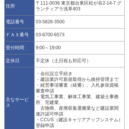
〒111-0036 東京都台東区松が谷2-14-7 グ
住所
ランティアラ浅草403
電話番号
03-5828-3500
ＦＡＸ番号
03-6700-6573
受付時間
9:00～19:00
定休日
不定休（土日祝も対応可）
・会社設立手続き
・建設業許可新規取得から維持管理まで
・経営事項審査（経審）、入札参加資格
審査申請
・電気工事業、解体工事業、建築士事務
主なサービ
所、宅建業、
ス
古物商、産廃収集運搬業など建設業関
連許認可申請
・CCUS（建設キャリアアップシステム）
登録申請